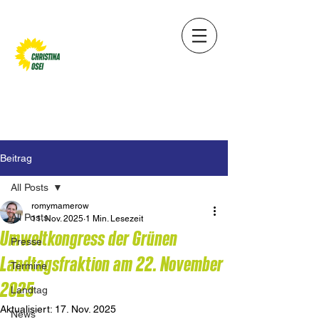
Beitrag
All Posts
romymamerow
All Posts
11. Nov. 2025
1 Min. Lesezeit
Umweltkongress der Grünen
Presse
Landtagsfraktion am 22. November
Termine
2025
Landtag
Aktualisiert:
17. Nov. 2025
News