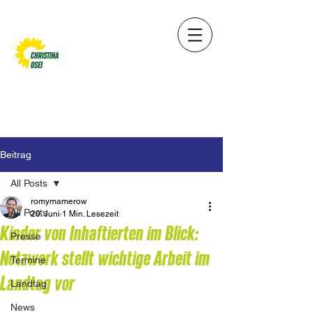
Beitrag
All Posts
romymamerow
All Posts
20. Juni
1 Min. Lesezeit
Kinder von Inhaftierten im Blick:
Presse
Netzwerk stellt wichtige Arbeit im
Termine
Landtag vor
Landtag
News