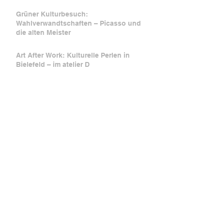
Grüner Kulturbesuch:
Wahlverwandtschaften – Picasso und
die alten Meister
Art After Work: Kulturelle Perlen in
Bielefeld – im atelier D
Letzte Blicke auf die Ausstellung "Was
ich anhatte ..."