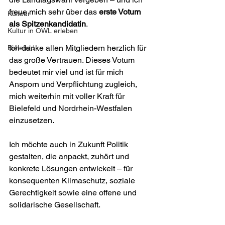
freue mich sehr über das 
erste Votum 
Kultour
als Spitzenkandidatin
.
Kultur in OWL erleben
Ich danke allen Mitgliedern herzlich für 
Bielefeld
das große Vertrauen. Dieses Votum 
bedeutet mir viel und ist für mich 
Ansporn und Verpflichtung zugleich, 
mich weiterhin mit voller Kraft für 
Bielefeld und Nordrhein-Westfalen 
einzusetzen.
Ich möchte auch in Zukunft Politik 
gestalten, die anpackt, zuhört und 
konkrete Lösungen entwickelt – für 
konsequenten Klimaschutz, soziale 
Gerechtigkeit sowie eine offene und 
solidarische Gesellschaft.