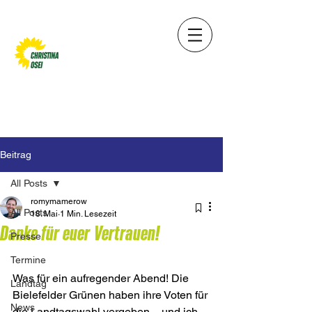
Beitrag
All Posts
romymamerow
All Posts
18. Mai
1 Min. Lesezeit
Danke für euer Vertrauen!
Presse
Termine
Was für ein aufregender Abend! Die 
Landtag
Bielefelder Grünen haben ihre Voten für 
News
die Landtagswahl vergeben – und ich 