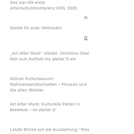
Das war die erste
Artenschutzkonferenz OWL 2026
„Art After Work“ startet: Christina
Grüner Kulturbesuch:
Osei lädt zum Auftakt ins atelier D
Wahlverwandtschaften
Danke für euer Vertrauen!
ein
und die alten Meister
„Art After Work“ startet: Christina Osei
lädt zum Auftakt ins atelier D ein
Grüner Kulturbesuch:
Wahlverwandtschaften – Picasso und
die alten Meister
Art After Work: Kulturelle Perlen in
Bielefeld – im atelier D
Letzte Blicke auf die Ausstellung "Was